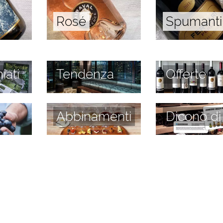
Rosé
Spumanti
iati
Tendenza
Offerte
Abbinamenti
Dicono di