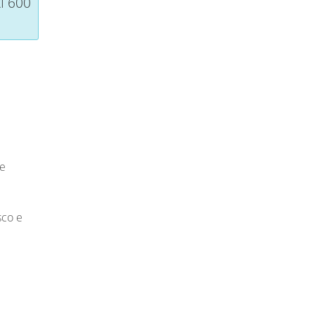
I 600
ne
sco e