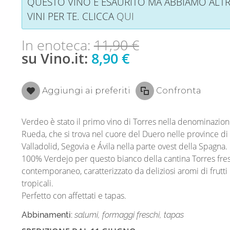
QUESTO VINO È ESAURITO MA ABBIAMO ALTR
VINI PER TE. CLICCA
QUI
In enoteca:
11,90 €
su Vino.it:
8,90 €
Aggiungi ai preferiti
Confronta
Verdeo è stato il primo vino di Torres nella denominazio
Rueda, che si trova nel cuore del Duero nelle province di
Valladolid, Segovia e Ávila nella parte ovest della Spagna.
100% Verdejo per questo bianco della cantina Torres fre
contemporaneo, caratterizzato da deliziosi aromi di frutti
tropicali.
Perfetto con affettati e tapas.
Abbinamenti:
salumi, formaggi freschi, tapas