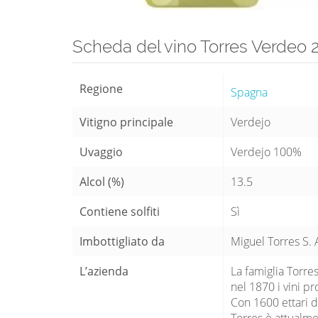
Scheda del vino Torres Verdeo 
Regione
Spagna
Vitigno principale
Verdejo
Uvaggio
Verdejo 100%
Alcol (%)
13.5
Contiene solfiti
Sì
Imbottigliato da
Miguel Torres S. 
L’azienda
La famiglia Torres
nel 1870 i vini p
Con 1600 ettari di
Torres è attualme