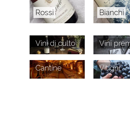
Rossi
Bianchi
Vini di culto
Vini prem
Cantine
Vitigni