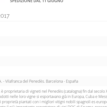
SPEDIZIONE DAL 11 GIUGNO
2017
A. - Vilafranca del Penedès. Barcelona - España
 è proprietaria di vigneti nel Penedès (catalogna) fin dal secolo 
rodotti nelle loro vigne si esportavano già in Europa, Cuba e Mess
 proprietà piantati con i migliori vitigni nobili spagnoli es europ
nte il più importante esportatore di vini DOC di Spagna, presen