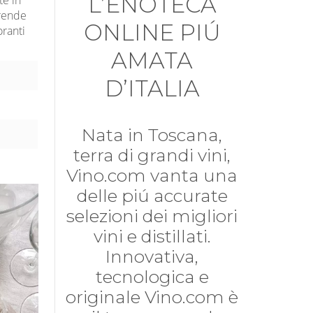
L’ENOTECA
 rende
ONLINE PIÚ
oranti
AMATA
D’ITALIA
Nata in Toscana,
terra di grandi vini,
Vino.com vanta una
delle piú accurate
selezioni dei migliori
vini e distillati.
Innovativa,
tecnologica e
originale Vino.com è