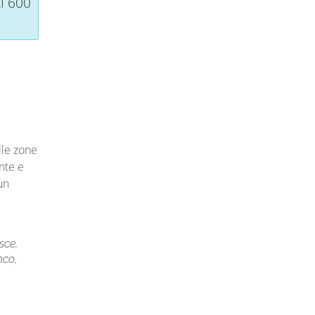
I 600
lle zone
nte e
un
sce,
nco,