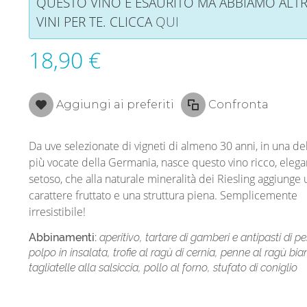
QUESTO VINO È ESAURITO MA ABBIAMO ALTR
VINI PER TE. CLICCA
QUI
18,90 €
Aggiungi ai preferiti
Confronta
Da uve selezionate di vigneti di almeno 30 anni, in una de
più vocate della Germania, nasce questo vino ricco, elega
setoso, che alla naturale mineralità dei Riesling aggiunge 
carattere fruttato e una struttura piena. Semplicemente
irresistibile!
Abbinamenti:
aperitivo, tartare di gamberi e antipasti di pe
polpo in insalata, trofie al ragù di cernia, penne al ragù bia
tagliatelle alla salsiccia, pollo al forno, stufato di coniglio