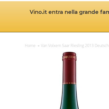
Vino.it entra nella grande fam
Van Volxem Saar Riesling 2013 Deutsch
Home