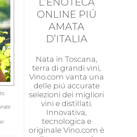
L’ENOTECA
ONLINE PIÚ
AMATA
D’ITALIA
Nata in Toscana,
terra di grandi vini,
Vino.com vanta una
delle piú accurate
selezioni dei migliori
tto
vini e distillati.
ionate
Innovativa,
tecnologica e
ei
originale Vino.com è