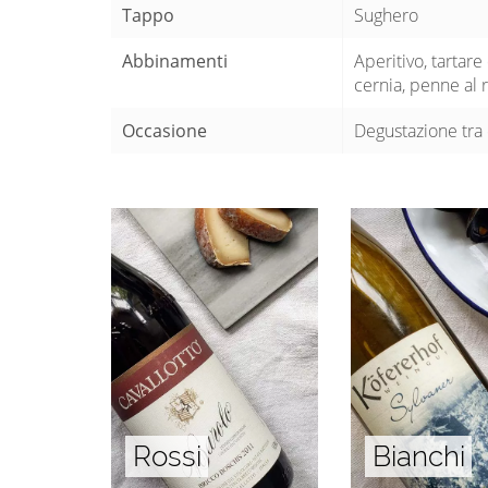
Tappo
Sughero
Abbinamenti
Aperitivo, tartare
cernia, penne al ra
Occasione
Degustazione tra 
Rossi
Bianchi