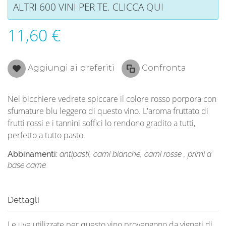
ALTRI 600 VINI PER TE. CLICCA
QUI
11,60 €
Aggiungi ai preferiti
Confronta
Nel bicchiere vedrete spiccare il colore rosso porpora con
sfumature blu leggero di questo vino. L'aroma fruttato di
frutti rossi e i tannini soffici lo rendono gradito a tutti,
perfetto a tutto pasto.
Abbinamenti:
antipasti, carni bianche, carni rosse , primi a
base carne
Dettagli
Le uve utilizzate per questo vino provengono da vigneti di