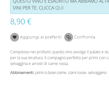
QUESTO VINO È ESAURITO MA ABBIAMO ALTR
VINI PER TE. CLICCA
QUI
8,90 €
Aggiungi ai preferiti
Confronta
Complesso nei profumi, questo vino avvolge il palato e st
per la sua struttura. Il compagno perfetto per primi con c
selvaggina e arrosti di carne rossa.
Abbinamenti:
primi a base carne, carni rosse, selvaggina