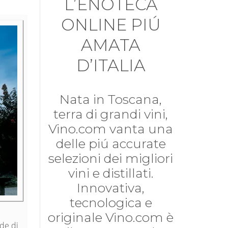
L’ENOTECA
ONLINE PIÚ
AMATA
D’ITALIA
Nata in Toscana,
terra di grandi vini,
Vino.com vanta una
delle piú accurate
selezioni dei migliori
vini e distillati.
Innovativa,
tecnologica e
originale Vino.com è
ede di