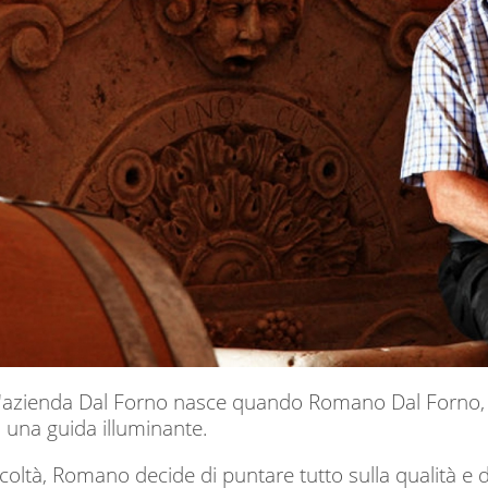
ll'azienda Dal Forno nasce quando Romano Dal Forno, 
i una guida illuminante.
ficoltà, Romano decide di puntare tutto sulla qualità e d