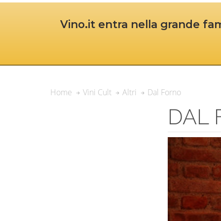
Vino.it entra nella grande fam
Dal Forno
Home
Vini Cult
Altri
DAL 