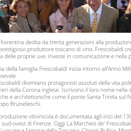
fiorentina dedita da trenta generazioni alla produzione 
 prestigioso produttore toscano di vino, Frescobaldi cre
za delle proprie uve, investe in comunicazione e nella 
a della famiglia Frescobaldi inizia intorno all’Anno Mille 
oevale.
escobaldi diventano protagonisti assoluti della vita po
orieri della Corona inglese. Iscrivono il loro nome nell
he e architettoniche come il ponte Santa Trinita sul fiu
lippo Brunelleschi.
a produzione vitivinicola è documentata agli inizi del 130
 a sud-ovest di Firenze. Oggi La Marchesi de' Frescoba
ù vocate e famose della Toscana: Chianti Rufina, Monta