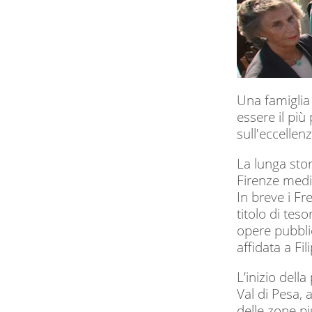
Una famiglia 
essere il più
sull'eccellen
La lunga stori
Firenze medi
In breve i Fr
titolo di tes
opere pubblic
affidata a Fi
L’inizio dell
Val di Pesa,
delle zone pi