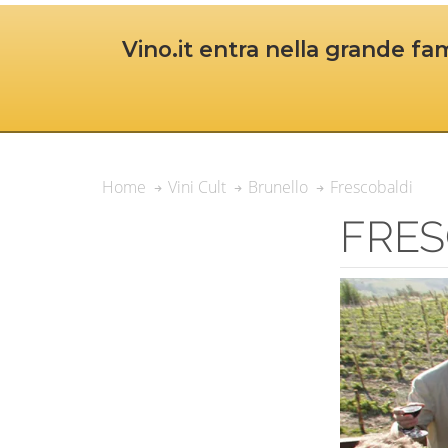
Vino.it entra nella grande fam
Frescobaldi
Home
Vini Cult
Brunello
FRES