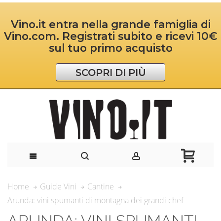
Vino.it entra nella grande famiglia di
Vino.com. Registrati subito e ricevi 10€
sul tuo primo acquisto
SCOPRI DI PIÙ
Home
Guide Vini
Cantine
Arunda: vini spumanti di montagna dei grandi chef
ARUNDA: VINI SPUMANTI