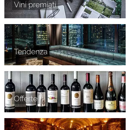
Vini premiati
Tendenza
Offerte