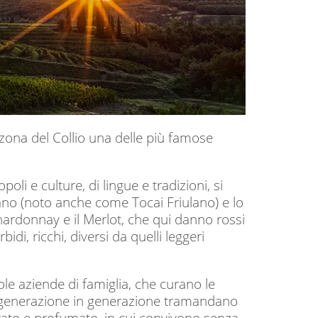
a zona del Collio una delle più famose
poli e culture, di lingue e tradizioni, si
iulano (noto anche come Tocai Friulano) e lo
Chardonnay e il Merlot, che qui danno rossi
idi, ricchi, diversi da quelli leggeri
ole aziende di famiglia, che curano le
di generazione in generazione tramandano
urato e profumato, in cui convivono senza