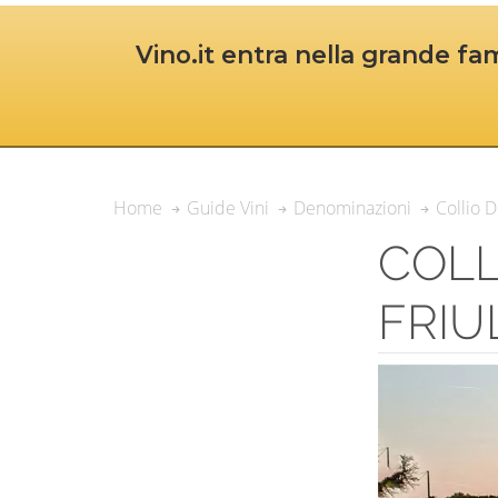
Vino.it entra nella grande fam
Collio D
Home
Guide Vini
Denominazioni
COLL
FRIU