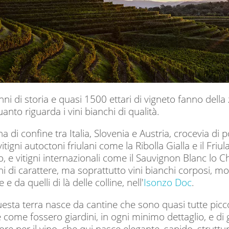
anni di storia e quasi 1500 ettari di vigneto fanno dell
uanto riguarda i vini bianchi di qualità.
 di confine tra Italia, Slovenia e Austria, crocevia di po
itigni autoctoni friulani come la Ribolla Gialla e il Fr
, e vitigni internazionali come il Sauvignon Blanc lo 
hi di carattere, ma soprattutto vini bianchi corposi, morb
 e da quelli di là delle colline, nell'
Isonzo Doc
.
questa terra nasce da cantine che sono quasi tutte picc
e come fossero giardini, in ogni minimo dettaglio, e 
re per il vino, che qui nasce elegante, sapido, strutt