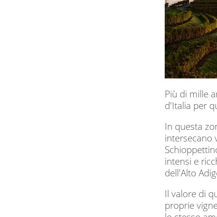
Più di mille 
d'Italia per q
In questa zona
intersecano v
Schioppettino
intensi e ricc
dell'Alto Adige
Il valore di 
proprie vign
lo stesso amo