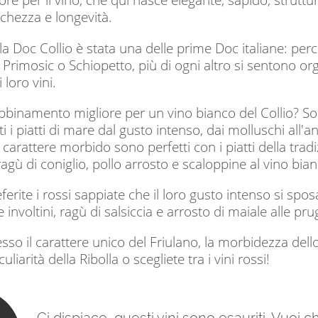
eschezza e longevità.
a Doc Collio è stata una delle prime Doc italiane: perché
Primosic o Schiopetto, più di ogni altro si sentono orgog
 loro vini.
bbinamento migliore per un vino bianco del Collio? Son
tti i piatti di mare dal gusto intenso, dai molluschi all
o carattere morbido sono perfetti con i piatti della tr
 ragù di coniglio, pollo arrosto e scaloppine al vino bia
ferite i rossi sappiate che il loro gusto intenso si spo
 involtini, ragù di salsiccia e arrosto di maiale alle pru
sso il carattere unico del Friulano, la morbidezza del
uliarità della Ribolla o scegliete tra i vini rossi!