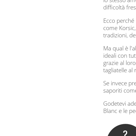
difficoltà fr
Ecco perché l
come Korsic, 
tradizioni, dei
Ma qual è l'a
ideali con tu
grazie al lor
tagliatelle al
Se invece pre
saporiti come
Godetevi ade
Blanc e le pec