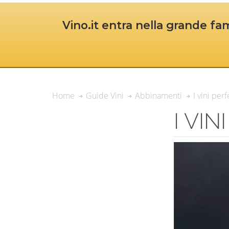
Vino.it entra nella grande fam
I vini perf
Home
Guide Vini
Abbinamenti
I VI