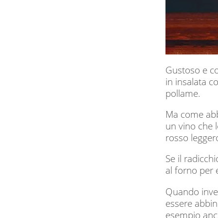
Gustoso e col
in insalata c
pollame.
Ma come abbi
un vino che 
rosso leggero
Se il radicch
al forno per
Quando invece
essere abbin
esempio anch