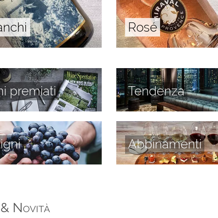
anchi
Rosé
ni premiati
Tendenza
tigni
Abbinamenti
 & Novità