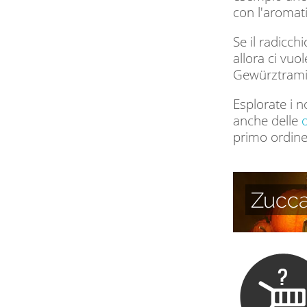
con l'aromati
Se il radicc
allora ci vuo
Gewürztrami
Esplorate i n
anche delle
o
primo ordine
Zucc