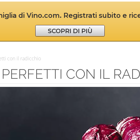
iglia di Vino.com. Registrati subito e ri
SCOPRI DI PIÙ
etti con il radicchio
NI PERFETTI CON IL RA