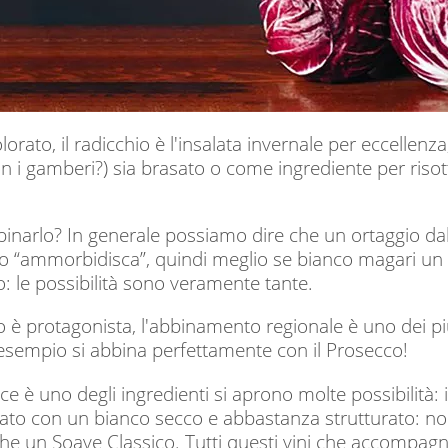
orato, il radicchio è l'insalata invernale per eccellenza
on i gamberi?) sia brasato o come ingrediente per risotti
narlo? In generale possiamo dire che un ortaggio dal 
lo “ammorbidisca”, quindi meglio se bianco magari un
: le possibilità sono veramente tante.
io è protagonista, l'abbinamento regionale è uno dei più 
 esempio si abbina perfettamente con il Prosecco!
 è uno degli ingredienti si aprono molte possibilità: 
ato con un bianco secco e abbastanza strutturato: non
e un Soave Classico. Tutti questi vini che accompagn