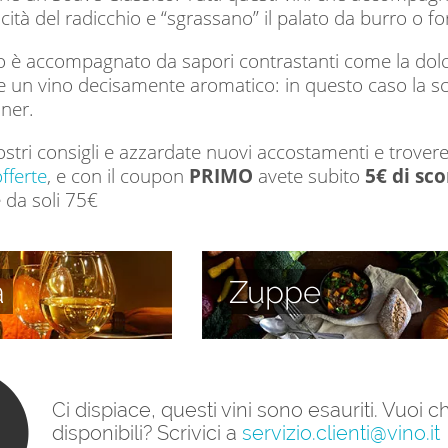
cità del radicchio e “sgrassano” il palato da burro o f
hio è accompagnato da sapori contrastanti come la dolc
le un vino decisamente aromatico: in questo caso la sc
ner.
ostri consigli e azzardate nuovi accostamenti e trover
fferte
, e con il coupon
PRIMO
avete subito
5€ di sco
 da soli 75€
a
Zuppe
Ci dispiace, questi vini sono esauriti. Vuoi
disponibili? Scrivici a
servizio.clienti@vino.it