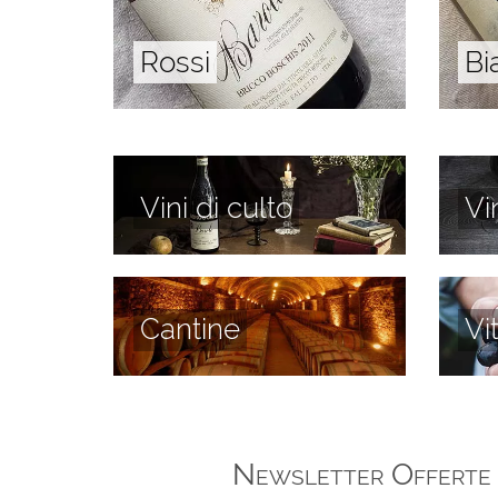
Rossi
Bi
Vini di culto
Vi
Cantine
Vi
Newsletter Offerte