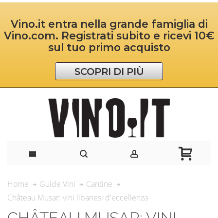
Vino.it entra nella grande famiglia di
Vino.com. Registrati subito e ricevi 10€
sul tuo primo acquisto
SCOPRI DI PIÙ
Home
Guide Vini
Cantine
Château Musar: vini libanesi d'eccellenza
CHÂTEAU MUSAR: VINI