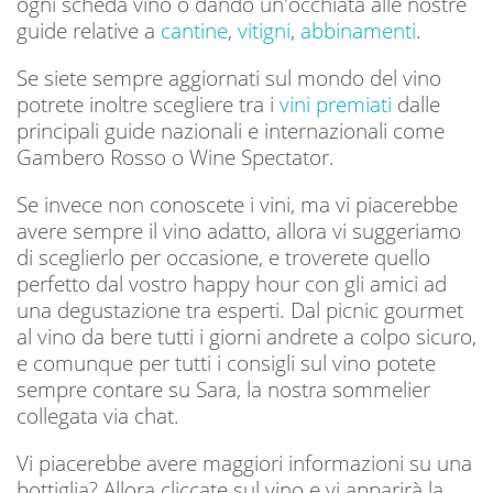
ogni scheda vino o dando un'occhiata alle nostre
guide relative a
cantine
,
vitigni
,
abbinamenti
.
Se siete sempre aggiornati sul mondo del vino
potrete inoltre scegliere tra i
vini premiati
dalle
principali guide nazionali e internazionali come
Gambero Rosso o Wine Spectator.
Se invece non conoscete i vini, ma vi piacerebbe
avere sempre il vino adatto, allora vi suggeriamo
di sceglierlo per occasione, e troverete quello
perfetto dal vostro happy hour con gli amici ad
una degustazione tra esperti. Dal picnic gourmet
al vino da bere tutti i giorni andrete a colpo sicuro,
e comunque per tutti i consigli sul vino potete
sempre contare su Sara, la nostra sommelier
collegata via chat.
Vi piacerebbe avere maggiori informazioni su una
bottiglia? Allora cliccate sul vino e vi apparirà la