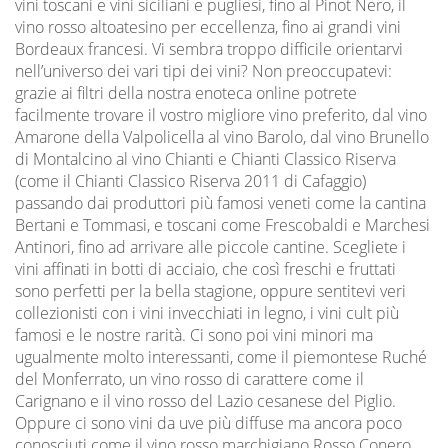
vini toscani e vini siciliani e pugliesi, fino al Pinot Nero, il
vino rosso altoatesino per eccellenza, fino ai grandi vini
Bordeaux francesi. Vi sembra troppo difficile orientarvi
nell’universo dei vari tipi dei vini? Non preoccupatevi:
grazie ai filtri della nostra enoteca online potrete
facilmente trovare il vostro migliore vino preferito, dal vino
Amarone della Valpolicella al vino Barolo, dal vino Brunello
di Montalcino al vino Chianti e Chianti Classico Riserva
(come il Chianti Classico Riserva 2011 di Cafaggio)
passando dai produttori più famosi veneti come la cantina
Bertani e Tommasi, e toscani come Frescobaldi e Marchesi
Antinori, fino ad arrivare alle piccole cantine. Scegliete i
vini affinati in botti di acciaio, che così freschi e fruttati
sono perfetti per la bella stagione, oppure sentitevi veri
collezionisti con i vini invecchiati in legno, i vini cult più
famosi e le nostre rarità. Ci sono poi vini minori ma
ugualmente molto interessanti, come il piemontese Ruché
del Monferrato, un vino rosso di carattere come il
Carignano e il vino rosso del Lazio cesanese del Piglio.
Oppure ci sono vini da uve più diffuse ma ancora poco
conosciuti come il vino rosso marchigiano Rosso Conero.