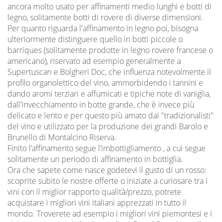
ancora molto usato per affinamenti medio lunghi e botti di
legno, solitamente botti di rovere di diverse dimensioni.
Per quanto riguarda l'affinamento in legno poi, bisogna
ulteriormente distinguere quello in botti piccole o
barriques (solitamente prodotte in legno rovere francese o
americano), riservato ad esempio generalmente a
Supertuscan e Bolgheri Doc, che influenza notevolmente il
profilo organolettico del vino, ammorbidendo i tannini e
dando aromi terziari e affumicati e tipiche note di vaniglia,
dall'invecchiamento in botte grande, che è invece più
delicato e lento e per questo più amato dai "tradizionalisti"
del vino e utilizzato per la produzione dei grandi Barolo e
Brunello di Montalcino Riserva.
Finito l’affinamento segue l’imbottigliamento , a cui segue
solitamente un periodo di affinamento in bottiglia.
Ora che sapete come nasce godetevi il gusto di un rosso:
scoprite subito le nostre offerte o iniziate a curiosare tra i
vini con il miglior rapporto qualità/prezzo, potrete
acquistare i migliori vini italiani apprezzati in tutto il
mondo. Troverete ad esempio i migliori vini piemontesi e i