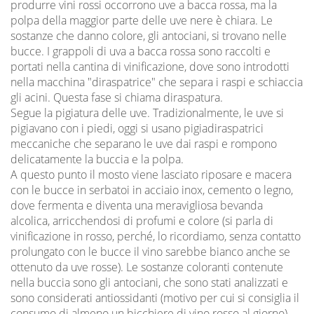
produrre vini rossi occorrono uve a bacca rossa, ma la
polpa della maggior parte delle uve nere è chiara. Le
sostanze che danno colore, gli antociani, si trovano nelle
bucce. I grappoli di uva a bacca rossa sono raccolti e
portati nella cantina di vinificazione, dove sono introdotti
nella macchina "diraspatrice" che separa i raspi e schiaccia
gli acini. Questa fase si chiama diraspatura.
Segue la pigiatura delle uve. Tradizionalmente, le uve si
pigiavano con i piedi, oggi si usano pigiadiraspatrici
meccaniche che separano le uve dai raspi e rompono
delicatamente la buccia e la polpa.
A questo punto il mosto viene lasciato riposare e macera
con le bucce in serbatoi in acciaio inox, cemento o legno,
dove fermenta e diventa una meravigliosa bevanda
alcolica, arricchendosi di profumi e colore (si parla di
vinificazione in rosso, perché, lo ricordiamo, senza contatto
prolungato con le bucce il vino sarebbe bianco anche se
ottenuto da uve rosse). Le sostanze coloranti contenute
nella buccia sono gli antociani, che sono stati analizzati e
sono considerati antiossidanti (motivo per cui si consiglia il
consumo di almeno un bicchiere di vino rosso al giorno).