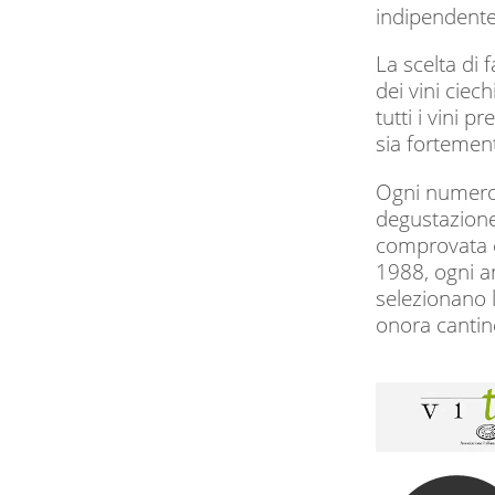
indipendente.
La scelta di 
dei vini ciec
tutti i vini p
sia fortemen
Ogni numero d
degustazione 
comprovata ca
1988, ogni an
selezionano l
onora cantine