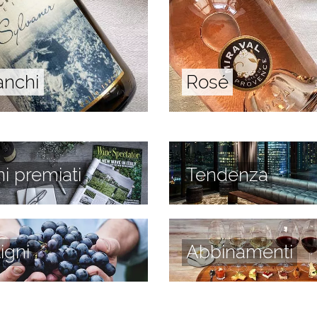
anchi
Rosé
ni premiati
Tendenza
tigni
Abbinamenti