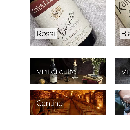
Rossi
Bi
Vini di culto
Vi
Cantine
Vi