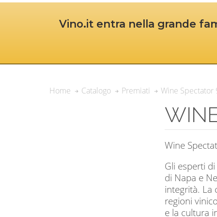
Vino.it entra nella grande fam
Wine Spectator
Home
Catalogo
Premiati
WINE
Wine Spectato
Gli esperti d
di Napa e New
integrità. La
regioni vinic
e la cultura i