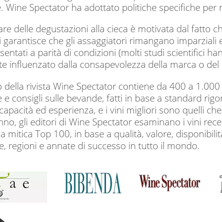
 Wine Spectator ha adottato politiche specifiche per ma
fare delle degustazioni alla cieca è motivata dal fatto
hi garantisce che gli assaggiatori rimangano imparziali 
resentati a parità di condizioni (molti studi scientifici h
te influenzato dalla consapevolezza della marca o del 
ella rivista Wine Spectator contiene da 400 a 1.000 re
e consigli sulle bevande, fatti in base a standard rigoro
pacità ed esperienza, e i vini migliori sono quelli che 
no, gli editori di Wine Spectator esaminano i vini rece
a mitica Top 100, in base a qualità, valore, disponibi
, regioni e annate di successo in tutto il mondo.