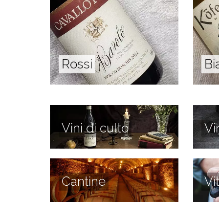
Rossi
Bi
Vini di culto
Vi
Cantine
Vi