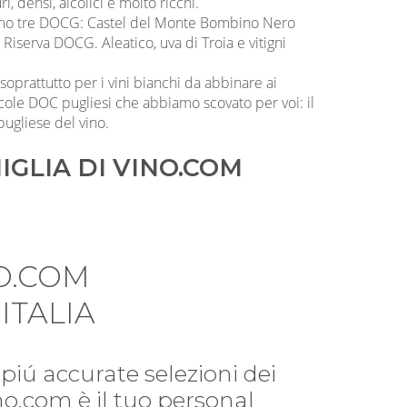
ri, densi, alcolici e molto ricchi.
oviamo tre DOCG: Castel del Monte Bombino Nero
serva DOCG. Aleatico, uva di Troia e vitigni
 soprattutto per i vini bianchi da abbinare ai
ccole DOC pugliesi che abbiamo scovato per voi: il
pugliese del vino.
IGLIA DI VINO.COM
O.COM
ITALIA
piú accurate selezioni dei
ino.com è il tuo personal