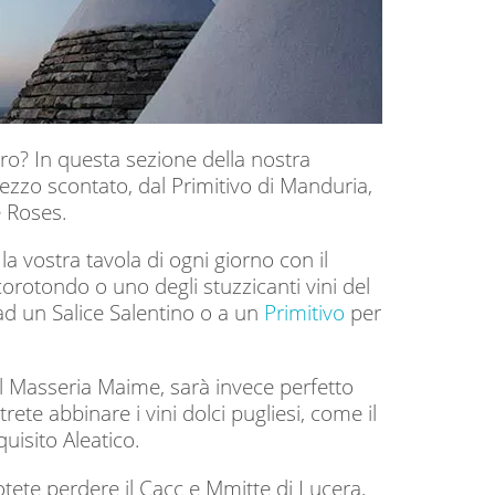
o? In questa sezione della nostra
rezzo scontato, dal Primitivo di Manduria,
e Roses.
a vostra tavola di ogni giorno con il
orotondo o uno degli stuzzicanti vini del
ad un Salice Salentino o a un
Primitivo
per
l Masseria Maime, sarà invece perfetto
trete abbinare i vini dolci pugliesi, come il
uisito Aleatico.
tete perdere il Cacc e Mmitte di Lucera,