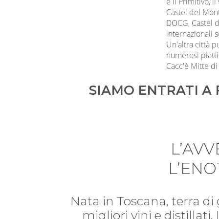
è il Primitivo, i
Castel del Mont
DOCG, Castel de
internazionali s
Un'altra città p
numerosi piatti
Cacc'è Mitte di
SIAMO ENTRATI A 
L’AV
L’ENO
Nata in Toscana, terra di
migliori vini e distillat