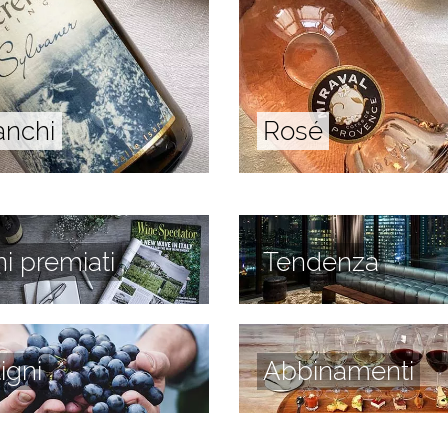
anchi
Rosé
ni premiati
Tendenza
tigni
Abbinamenti