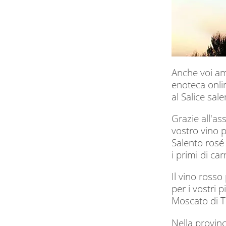
Anche voi ama
enoteca onlin
al Salice salen
Grazie all'as
vostro vino p
Salento rosé
i primi di ca
Il vino ross
per i vostri p
Moscato di Tr
Nella provin