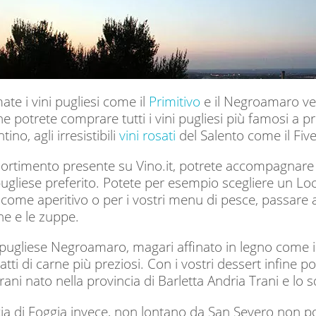
te i vini pugliesi come il
Primitivo
e il Negroamaro ver
e potrete comprare tutti i vini pugliesi più famosi a p
tino, agli irresistibili
vini rosati
del Salento come il Fiv
sortimento presente su Vino.it, potrete accompagnare l
ugliese preferito. Potete per esempio scegliere un Loc
 come aperitivo o per i vostri menu di pesce, passare 
rne e le zuppe.
o pugliese Negroamaro, magari affinato in legno come i
iatti di carne più preziosi. Con i vostri dessert infine po
ani nato nella provincia di Barletta Andria Trani e lo sq
cia di Foggia invece, non lontano da San Severo non po