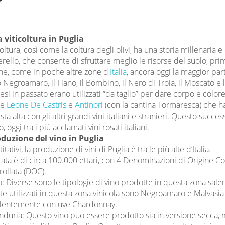
a viticoltura in Puglia
icoltura, così come la coltura degli olivi, ha una storia millenaria
ello, che consente di sfruttare meglio le risorse del suolo, prima
ne, come in poche altre zone d'
Italia
, ancora oggi la maggior par
no Negroamaro, il Fiano, il Bombino, il Nero di Troia, il Moscato e 
esi in passato erano utilizzati “da taglio” per dare corpo e colore 
me
Leone De Castris
e
Antinori
(con la cantina Tormaresca) che ha
a alta con gli altri grandi vini italiani e stranieri. Questo succe
 oggi tra i più acclamati vini rosati italiani.
oduzione del vino in Puglia
tativi, la produzione di vini di Puglia è tra le più alte d’Italia.
itata è di circa 100.000 ettari, con 4 Denominazioni di Origine 
rollata (DOC).
: Diverse sono le tipologie di vino prodotte in questa zona salent
 utilizzati in questa zona vinicola sono Negroamaro e Malvasia 
lentemente con uve Chardonnay.
nduria: Questo vino puo essere prodotto sia in versione secca, m