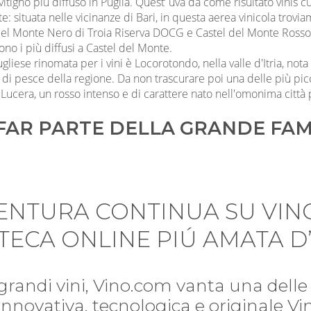
l vitigno più diffuso in Puglia. Quest’ uva da come risultato vinis cu
e: situata nelle vicinanze di Bari, in questa aerea vinicola tr
l Monte Nero di Troia Riserva DOCG e Castel del Monte Rosso Ri
ono i più diffusi a Castel del Monte.
ugliese rinomata per i vini è Locorotondo, nella valle d'Itria, nota
 di pesce della regione. Da non trascurare poi una delle più pi
 Lucera, un rosso intenso e di carattere nato nell'omonima città 
FAR PARTE DELLA GRANDE FAM
VENTURA CONTINUA SU VIN
TECA ONLINE PIÚ AMATA D’
 grandi vini, Vino.com vanta una delle 
i. Innovativa, tecnologica e originale V