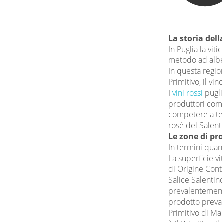
La storia dell
In Puglia la vit
metodo ad alber
In questa regio
Primitivo, il vi
I
vini rossi
pugli
produttori co
competere a test
rosé del Salento,
Le zone di pr
In termini quanti
La superficie v
di Origine Cont
Salice Salentino
prevalentemente
prodotto preva
Primitivo di Ma