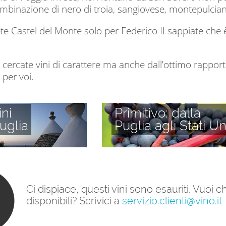
ombinazione di nero di troia, sangiovese, montepulci
e Castel del Monte solo per Federico II sappiate che 
ercate vini di carattere ma anche dall’ottimo rapporto
 per voi.
ini
Primitivo: dalla
uglia
Puglia agli Stati Uni
Ci dispiace, questi vini sono esauriti. Vuoi
disponibili? Scrivici a
servizio.clienti@vino.it