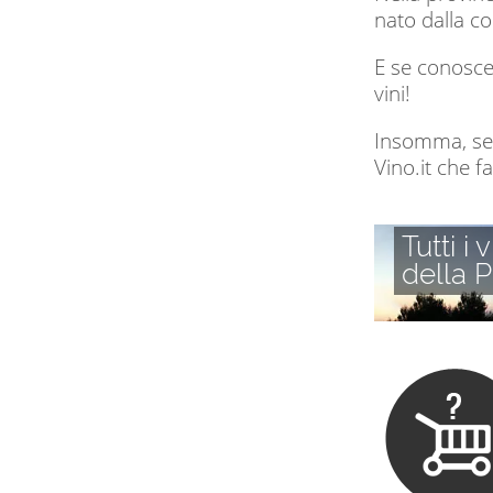
nato dalla c
E se conoscet
vini!
Insomma, se c
Vino.it che fa
Tutti i v
della P