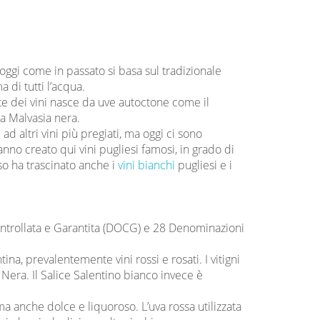
 e oggi come in passato si basa sul tradizionale
 di tutti l’acqua.
te dei vini nasce da uve autoctone come il
la Malvasia nera.
ad altri vini più pregiati, ma oggi ci sono
nno creato qui vini pugliesi famosi, in grado di
sso ha trascinato anche i
vini bianchi
pugliesi e i
Controllata e Garantita (DOCG) e 28 Denominazioni
ina, prevalentemente vini rossi e rosati. I vitigni
Nera. Il Salice Salentino bianco invece è
a anche dolce e liquoroso. L’uva rossa utilizzata