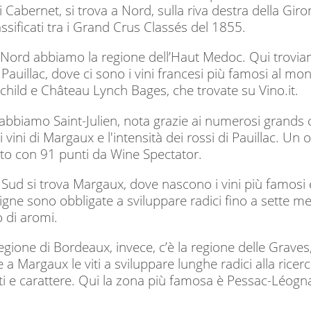
 Cabernet, si trova a Nord, sulla riva destra della Giron
assificati tra i Grand Crus Classés del 1855.
Nord abbiamo la regione dell’Haut Medoc. Qui trovia
 Pauillac, dove ci sono i vini francesi più famosi al 
hild e Château Lynch Bages, che trovate su Vino.it.
abbiamo Saint-Julien, nota grazie ai numerosi grands c
i vini di Margaux e l'intensità dei rossi di Pauillac. 
o con 91 punti da Wine Spectator.
Sud si trova Margaux, dove nascono i vini più famosi e s
vigne sono obbligate a sviluppare radici fino a sette met
 di aromi.
egione di Bordeaux, invece, c’è la regione delle Graves,
a Margaux le viti a sviluppare lunghe radici alla ricerc
ati e carattere. Qui la zona più famosa è Pessac-Léogna