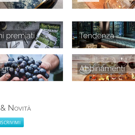
ni premiati
Tendenza
tigni
Abbinamenti
 & Novità