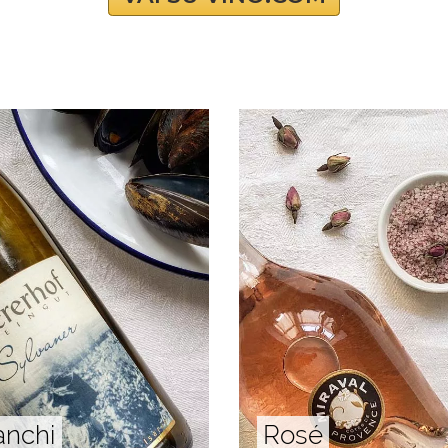
anchi
Rosé