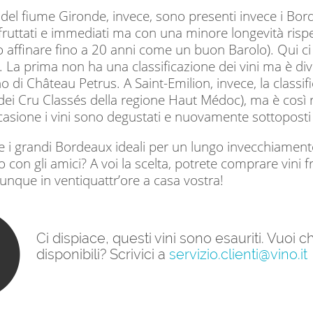
a del fiume Gironde, invece, sono presenti invece i Bo
fruttati e immediati ma con una minore longevità risp
 affinare fino a 20 anni come un buon Barolo). Qui ci
. La prima non ha una classificazione dei vini ma è di
 di Château Petrus. A Saint-Emilion, invece, la classif
dei Cru Classés della regione Haut Médoc), ma è così r
casione i vini sono degustati e nuovamente sottoposti
te i grandi Bordeaux ideali per un lungo invecchiamen
 con gli amici? A voi la scelta, potrete comprare vini fr
unque in ventiquattr’ore a casa vostra!
Ci dispiace, questi vini sono esauriti. Vuoi
disponibili? Scrivici a
servizio.clienti@vino.it