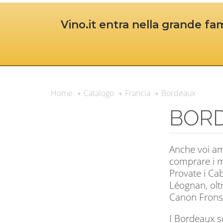
Vino.it entra nella grande fam
Bordeaux
Home
Catalogo
Francia
BOR
Anche voi am
comprare i mi
Provate i Ca
Léognan, oltr
Canon Fronsa
I Bordeaux so