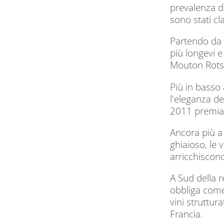
prevalenza di
sono stati cl
Partendo da 
più longevi e
Mouton Rotsc
Più in basso 
l'eleganza de
2011 premiat
Ancora più a 
ghiaioso, le 
arricchiscono
A Sud della r
obbliga come 
vini struttur
Francia.