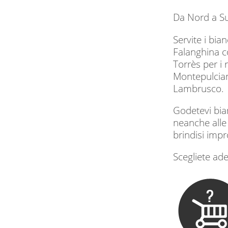
Da Nord a Su
Servite i bian
Falanghina con
Torrès per i r
Montepulciano
Lambrusco.
Godetevi bian
neanche alle 
brindisi impr
Scegliete ad