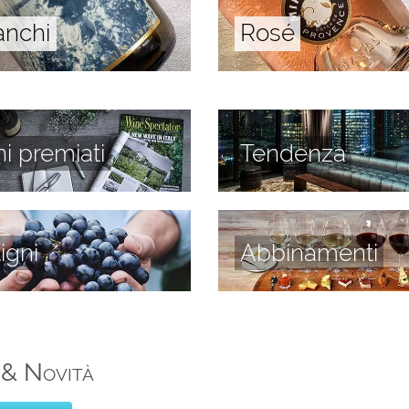
anchi
Rosé
ni premiati
Tendenza
tigni
Abbinamenti
 & Novità