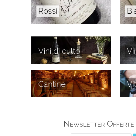
Rossi
Bi
Vini di culto
Vi
Cantine
Vi
Newsletter Offerte