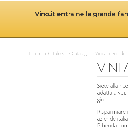
Vino.it entra nella grande fam
Vini a meno di 
Home
Catalogo
Catalogo
VINI
Siete alla ri
adatta a voi: 
giorni.
Risparmiare n
aziende ital
Bibenda come 