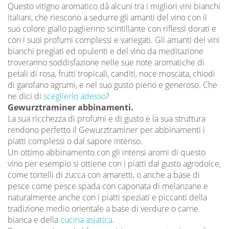
Questo vitigno aromatico dà alcuni tra i migliori vini bianchi
italiani, che riescono a sedurre gli amanti del vino con il
suo colore giallo paglierino scintillante con riflessi dorati e
con i suoi profumi complessi e variegati. Gli amanti dei vini
bianchi pregiati ed opulenti e del vino da meditazione
troveranno soddisfazione nelle sue note aromatiche di
petali di rosa, frutti tropicali, canditi, noce moscata, chiodi
di garofano agrumi, e nel suo gusto pieno e generoso. Che
ne dici di
sceglierlo adesso
?
Gewurztraminer abbinamenti.
La sua ricchezza di profumi e di gusto e la sua struttura
rendono perfetto il Gewurztraminer per abbinamenti i
piatti complessi o dal sapore intenso.
Un ottimo abbinamento con gli intensi aromi di questo
vino per esempio si ottiene con i piatti dal gusto agrodolce,
come tortelli di zucca con amaretti, o anche a base di
pesce come pesce spada con caponata di melanzane e
naturalmente anche con i piatti speziati e piccanti della
tradizione medio orientale a base di verdure o carne
bianca e della
cucina asiatica
.