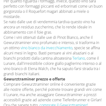
Per quanto riguarda i formaggi, invece, questo vino sarà
perfetto con formaggi piccanti ed erborinati come un buon
gorgonzola o il Roquefort magari abbinati a miele o
mostarde.
Se nato dalle uve di vendemmia tardiva questo vino ha
ancora un residuo zuccherino, che lo rende ideale in
abbinamento con il foie gras.
Come i vini ottenuti dalle uve di Pinot Bianco, anche il
Gewurztraminer vino profumato e intenso, si trasforma in
un ottimo
vino bianco da invecchiamento
, specie se affina
alcuni mesi in legno. Basti pensare ai vini alsaziani o ai
bianchi prodotti dalla cantina altoatesina
Terlano
, come il
Lunare, dall'irresistibile colore giallo paglierino intenso o al
vino bianco di Elena Walch, che ha saputo farsi strada tra i
grandi bianchi italiani.
Gewurztraminer prezzo e offerte
Comprare Gewurztraminer online è conveniente grazie
alle nostre offerte, perché potrete trovare grandi vini come
il Lunare, ma anche assaggiare Gewurztraminer a prezzi
accessibili grazie ad aziende come Tiefenbrunner e Girlan!
Ora che sapete tutto,
comprate il Gewürztraminer!