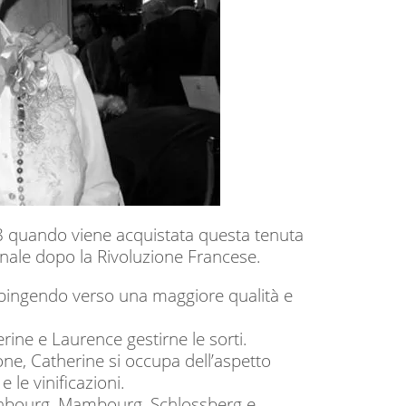
 1898 quando viene acquistata questa tenuta
nale dopo la Rivoluzione Francese.
i spingendo verso una maggiore qualità e
erine e Laurence gestirne le sorti.
e, Catherine si occupa dell’aspetto
 le vinificazioni.
Altenbourg, Mambourg, Schlossberg e