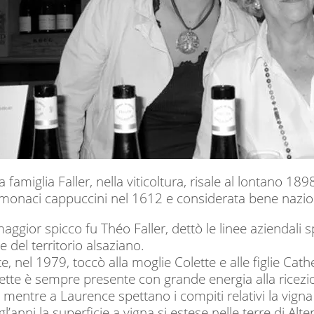
la famiglia Faller, nella viticoltura, risale al lontano
i monaci cappuccini nel 1612 e considerata bene nazio
maggior spicco fu Théo Faller, dettò le linee aziendal
e del territorio alsaziano.
e, nel 1979, toccò alla moglie Colette e alle figlie Cath
te è sempre presente con grande energia alla ricezion
entre a Laurence spettano i compiti relativi la vigna e
l’anni la superficie a vigna si estese nelle terre di 