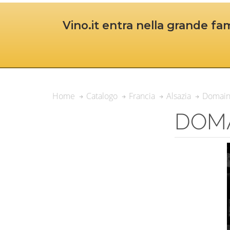
Vino.it entra nella grande fam
Domain
Home
Catalogo
Francia
Alsazia
DOM