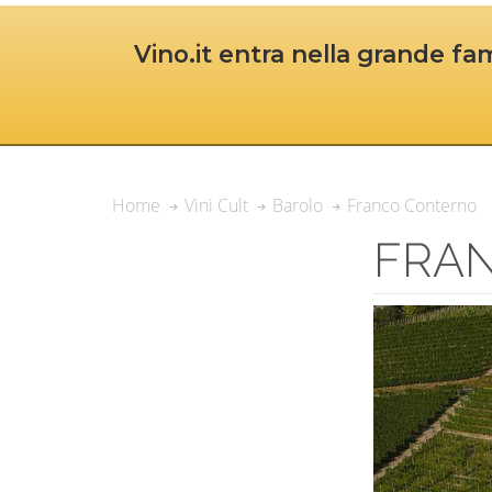
Vino.it entra nella grande fam
Franco Conterno
Home
Vini Cult
Barolo
FRA