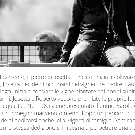
ovecento, il padre di Josetta, Ernesto, inizia a coltivare
 Josetta decide di occuparsi dei vigneti del padre. Lau
ogo, inizia a coltivare le vigne piantate dai nonni su
anni, Josetta e Roberto vedono premiate le proprie fa
ta qualità . Nel 1985 viene presentato il primo Barolo c
i un impegno mai venuto meno. Dopo un periodo di pausa
de di dedicarsi anche lei ai vigneti di famiglia. Sara 
con la stessa dedizione si impegna a perpetrare una tr