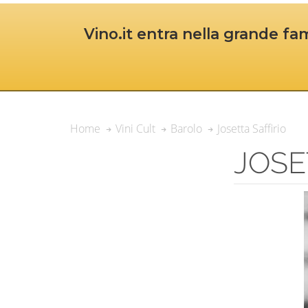
Vino.it entra nella grande fam
Josetta Saffirio
Home
Vini Cult
Barolo
JOSE