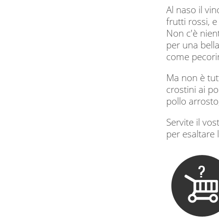
Al naso il vi
frutti rossi,
Non c'è nient
per una bell
come pecorin
Ma non è tutt
crostini ai po
pollo arrosto,
Servite il vo
per esaltare 