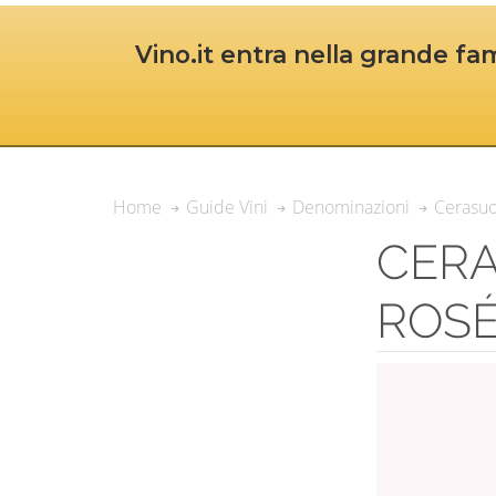
Vino.it entra nella grande fam
Cerasuo
Home
Guide Vini
Denominazioni
CERA
ROS