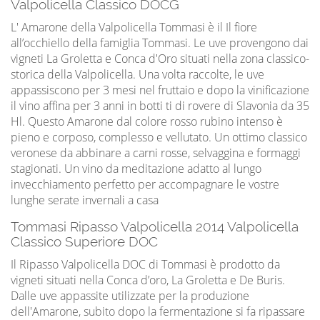
Valpolicella Classico DOCG
L' Amarone della Valpolicella Tommasi è il Il fiore
all’occhiello della famiglia Tommasi. Le uve provengono dai
vigneti La Groletta e Conca d'Oro situati nella zona classico-
storica della Valpolicella. Una volta raccolte, le uve
appassiscono per 3 mesi nel fruttaio e dopo la vinificazione
il vino affina per 3 anni in botti ti di rovere di Slavonia da 35
Hl. Questo Amarone dal colore rosso rubino intenso è
pieno e corposo, complesso e vellutato. Un ottimo classico
veronese da abbinare a carni rosse, selvaggina e formaggi
stagionati. Un vino da meditazione adatto al lungo
invecchiamento perfetto per accompagnare le vostre
lunghe serate invernali a casa
Tommasi Ripasso Valpolicella 2014 Valpolicella
Classico Superiore DOC
Il Ripasso Valpolicella DOC di Tommasi è prodotto da
vigneti situati nella Conca d’oro, La Groletta e De Buris.
Dalle uve appassite utilizzate per la produzione
dell'Amarone, subito dopo la fermentazione si fa ripassare