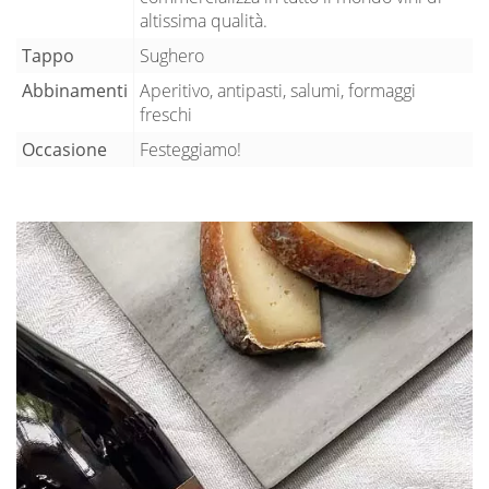
altissima qualità.
Tappo
Sughero
Abbinamenti
Aperitivo, antipasti, salumi, formaggi
freschi
Occasione
Festeggiamo!