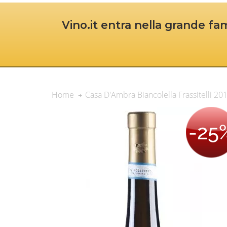
Vino.it entra nella grande fam
Casa D'Ambra Biancolella Frassitelli 20
Home
-25