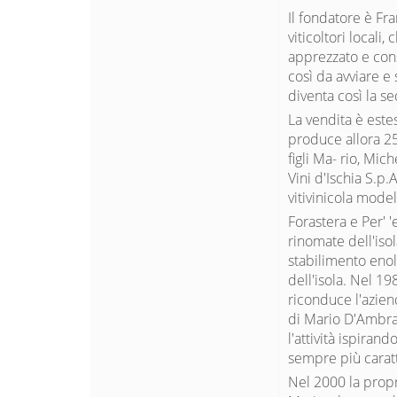
Il fondatore è Fr
viticoltori locali
apprezzato e cons
così da avviare e 
diventa così la s
La vendita è estes
produce allora 25
figli Ma- rio, Mi
Vini d'Ischia S.p.
vitivinicola model
Forastera e Per' 
rinomate dell'isol
stabilimento enol
dell'isola. Nel 1
riconduce l'azien
di Mario D'Ambra
l'attività ispiran
sempre più caratte
Nel 2000 la propr