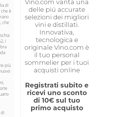
Vino.com vanta una
ia di
delle piú accurate
, che è
selezioni dei migliori
erano
i, che
vini e distillati.
Innovativa,
Ischia
tecnologica e
2, i
originale Vino.com è
mbra
enda
il tuo personal
sommelier per i tuoi
ne più
acquisti online
 nuovo
ni,
Registrati subito e
morte
ricevi uno sconto
nuano
di 10€ sul tuo
primo acquisto
 di