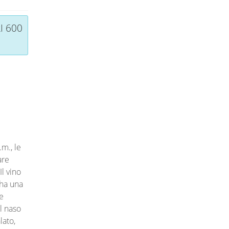
I 600
.m., le
are
Il vino
 ha una
e
l naso
lato,