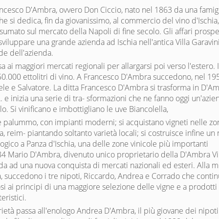
ancesco D'Ambra, ovvero Don Ciccio, nato nel 1863 da una famigl
, che si dedica, fin da giovanissimo, al commercio del vino d'Ischia
umato sul mercato della Napoli di fine secolo. Gli affari prosp
sviluppare una grande azienda ad Ischia nell'antica Villa Garavin
ede dell'azienda.
a ai maggiori mercati regionali per allargarsi poi verso l'estero. 
0.000 ettolitri di vino. A Francesco D'Ambra succedono, nel 195
chele e Salvatore. La ditta Francesco D'Ambra si trasforma in D'A
A. e inizia una serie di tra- sformazioni che ne fanno oggi un'azi
lo. Si vinificano e imbottigliano le uve Biancolella,
'e palummo, con impianti moderni; si acquistano vigneti nelle zo
a, reim- piantando soltanto varietà locali; si costruisce infine un
ogico a Panza d'Ischia, una delle zone vinicole più importanti
984 Mario D'Ambra, divenuto unico proprietario della D'Ambra Vi
da ad una nuova conquista di mercati nazionali ed esteri. Alla 
, succedono i tre nipoti, Riccardo, Andrea e Corrado che conti
dosi ai principi di una maggiore selezione delle vigne e a prodotti
ristici.
ietà passa all'enologo Andrea D'Ambra, il più giovane dei nipoti