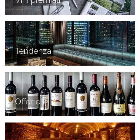
Vini premiati
Tendenza
Offerte