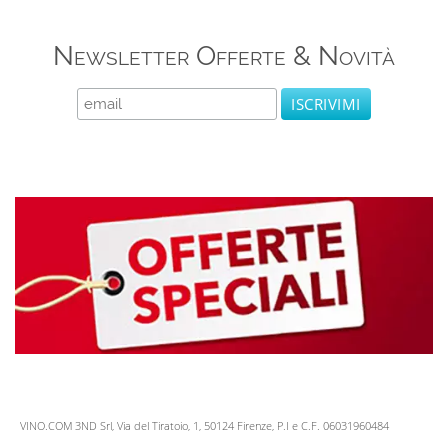
Newsletter Offerte & Novità
VINO.COM 3ND Srl, Via del Tiratoio, 1, 50124 Firenze, P.I e C.F. 06031960484