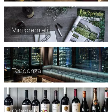
Vini premiati
Tendenza
Offerte