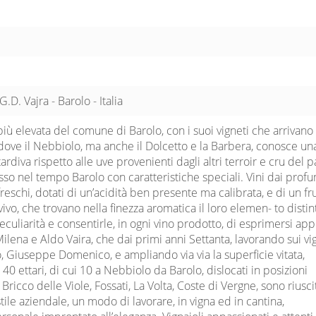
.D. Vajra - Barolo - Italia
più elevata del comune di Barolo, con i suoi vigneti che arrivano 
dove il Nebbiolo, ma anche il Dolcetto e la Barbera, conosce un
rdiva rispetto alle uve provenienti dagli altri terroir e cru del p
o nel tempo Barolo con caratteristiche speciali. Vini dai profu
eschi, dotati di un’acidità ben presente ma calibrata, e di un fr
vo, che trovano nella finezza aromatica il loro elemen- to distint
eculiarità e consentirle, in ogni vino prodotto, di esprimersi app
Milena e Aldo Vaira, che dai primi anni Settanta, lavorando sui vi
, Giuseppe Domenico, e ampliando via via la superficie vitata,
40 ettari, di cui 10 a Nebbiolo da Barolo, dislocati in posizioni
ricco delle Viole, Fossati, La Volta, Coste di Vergne, sono riuscit
stile aziendale, un modo di lavorare, in vigna ed in cantina,