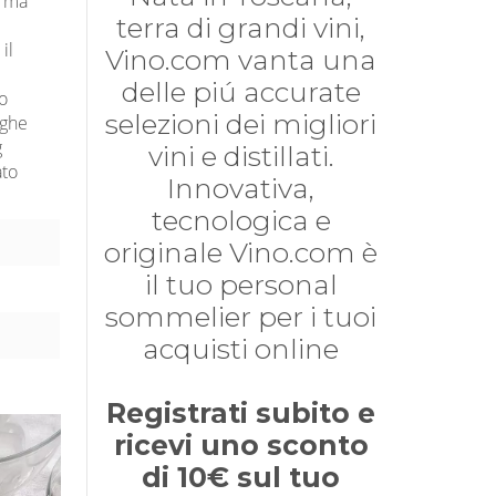
, ma
terra di grandi vini,
il
Vino.com vanta una
delle piú accurate
to
selezioni dei migliori
nghe
g
vini e distillati.
ato
Innovativa,
tecnologica e
originale Vino.com è
il tuo personal
sommelier per i tuoi
acquisti online
Registrati subito e
ricevi uno sconto
di 10€ sul tuo