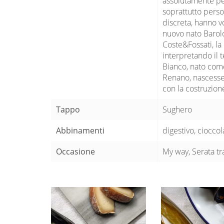
assolutamente per
soprattutto perso
discreta, hanno vo
nuovo nato Barolo 
Coste&Fossati, la
interpretando il t
Bianco, nato come
Renano, nascesse
con la costruzion
Tappo
Sughero
Abbinamenti
digestivo, ciocco
Occasione
My way, Serata tr