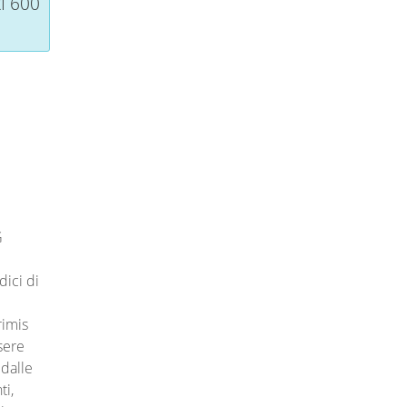
I 600
G
dici di
rimis
sere
 dalle
ti,