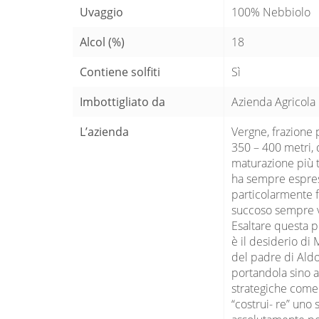
Uvaggio
100% Nebbiolo
Alcol (%)
18
Contiene solfiti
Sì
Imbottigliato da
Azienda Agricola G
L’azienda
Vergne, frazione 
350 – 400 metri, 
maturazione più ta
ha sempre espress
particolarmente fr
succoso sempre vi
Esaltare questa p
è il desiderio di 
del padre di Aldo
portandola sino a 
strategiche come B
“costrui- re” uno 