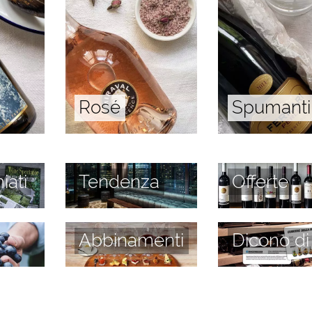
Rosé
Spumanti
iati
Tendenza
Offerte
Abbinamenti
Dicono di