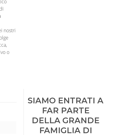
tico
di
a
i nostri
volge
cca,
ivo o
SIAMO ENTRATI A
FAR PARTE
DELLA GRANDE
FAMIGLIA DI