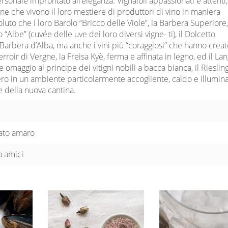
sonale improntato all’eleganza. Vignaioli appassionati e attenti
ne che vivono il loro mestiere di produttori di vino in maniera
luto che i loro Barolo “Bricco delle Viole”, la Barbera Superiore, 
“Albe” (cuvée delle uve dei loro diversi vigne- ti), il Dolcetto
 Barbera d’Alba, ma anche i vini più “coraggiosi” che hanno crea
erroir di Vergne, la Freisa Kyè, ferma e affinata in legno, ed il La
 omaggio al principe dei vitigni nobili a bacca bianca, il Rieslin
ro in un ambiente particolarmente accogliente, caldo e illumin
e della nuova cantina.
lato amaro
a amici