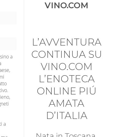
VINO.COM
L’AVVENTURA
CONTINUA SU
sino a
a
VINO.COM
aese,
L’ENOTECA
mi
utto
ONLINE PIÚ
ivo.
ieno,
AMATA
gneti
D’ITALIA
i a
Nata in Toscana,