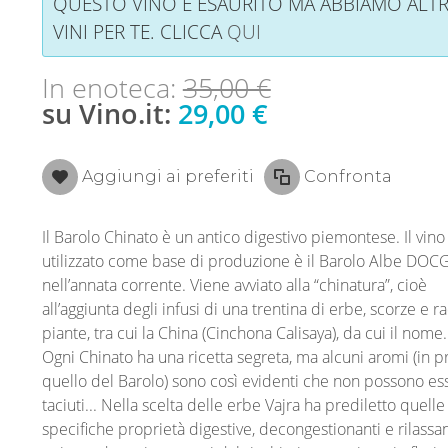
QUESTO VINO È ESAURITO MA ABBIAMO ALTR
VINI PER TE. CLICCA
QUI
In enoteca:
35,00 €
su Vino.it:
29,00 €
Aggiungi ai preferiti
Confronta
Il Barolo Chinato è un antico digestivo piemontese. Il vino
utilizzato come base di produzione è il Barolo Albe DOC
nell’annata corrente. Viene avviato alla “chinatura”, cioè
all’aggiunta degli infusi di una trentina di erbe, scorze e ra
piante, tra cui la China (Cinchona Calisaya), da cui il nome.
Ogni Chinato ha una ricetta segreta, ma alcuni aromi (in p
quello del Barolo) sono così evidenti che non possono es
taciuti... Nella scelta delle erbe Vajra ha prediletto quelle
specifiche proprietà digestive, decongestionanti e rilassan