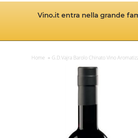
Vino.it entra nella grande fam
G.D.Vajra Barolo Chinato Vino Aromatiz
Home