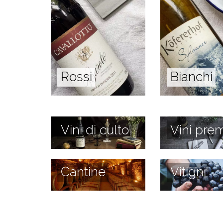
Rossi
Bianchi
Vini di culto
Vini prem
Cantine
Vitigni