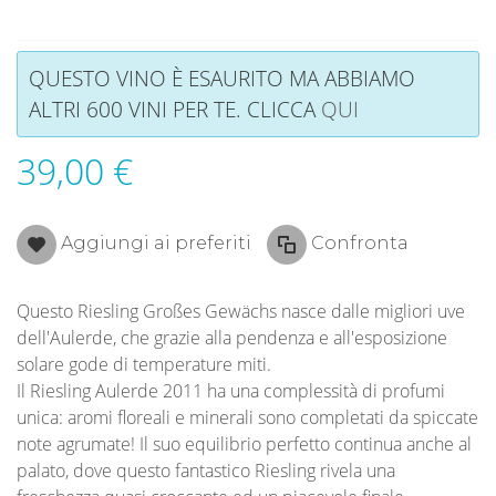
QUESTO VINO È ESAURITO MA ABBIAMO
ALTRI 600 VINI PER TE. CLICCA
QUI
39,00 €
Aggiungi ai preferiti
Confronta
Questo Riesling Großes Gewächs nasce dalle migliori uve
dell'Aulerde, che grazie alla pendenza e all'esposizione
solare gode di temperature miti.
Il Riesling Aulerde 2011 ha una complessità di profumi
unica: aromi floreali e minerali sono completati da spiccate
note agrumate! Il suo equilibrio perfetto continua anche al
palato, dove questo fantastico Riesling rivela una