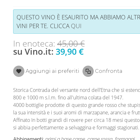
QUESTO VINO È ESAURITO MA ABBIAMO ALTR
VINI PER TE. CLICCA
QUI
In enoteca:
45,00 €
su Vino.it:
39,90 €
Aggiungi ai preferiti
Confronta
Storica Contrada del versante nord dell’Etna che si estend
800 e 1000 m s.l.m. fino all'ultima colata del 1947.
4000 bottiglie prodotte di questo grande rosso che stupi
la sua intensità e i suoi aromi di marzapane, arancia e frutt
Affinato In botti grandi di rovere per circa 18 mesi questo
si abbia perfettamente a selvaggina e formaggi stagionati.
Abbinamenti:
primi a base carne, carne rossa, formaggi