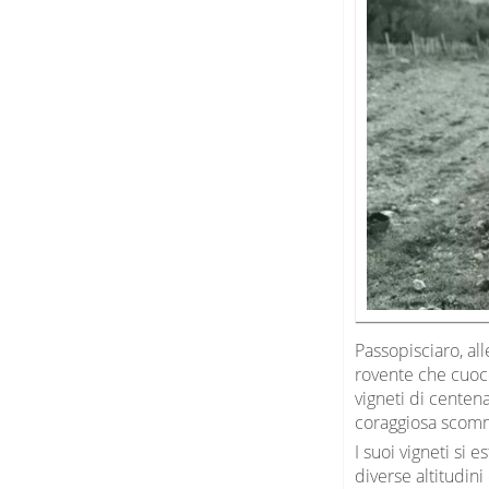
Passopisciaro, al
rovente che cuoce
vigneti di centen
coraggiosa scomm
I suoi vigneti si
diverse altitudini 