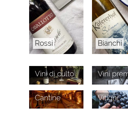
Rossi
Bianchi
Vini di culto
Vini prem
Cantine
Vitigni