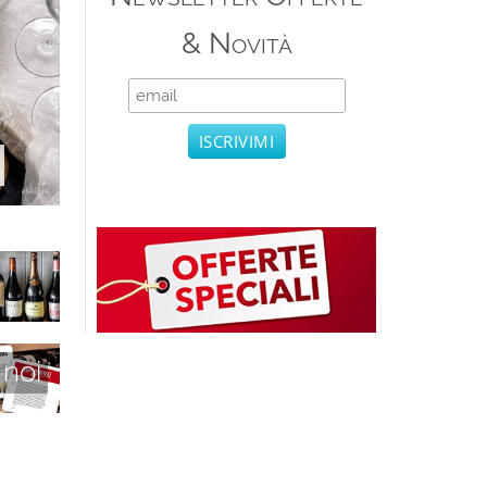
& Novità
 noi