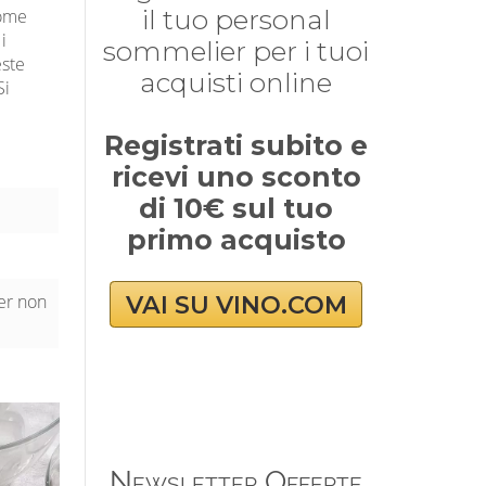
il tuo personal
come
i
sommelier per i tuoi
este
acquisti online
Si
Registrati subito e
ricevi uno sconto
di 10€ sul tuo
primo acquisto
VAI SU VINO.COM
per non
Newsletter Offerte