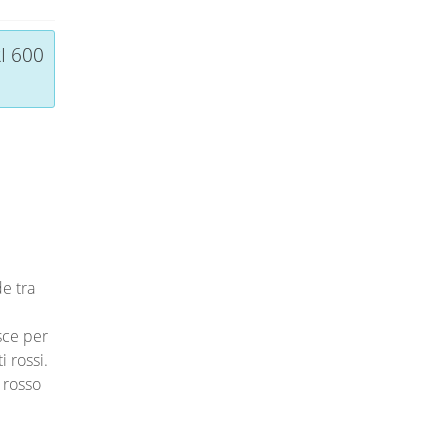
I 600
e tra
sce per
i rossi.
 rosso