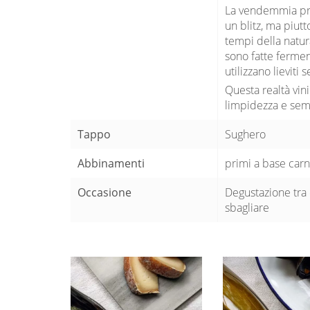
La vendemmia prev
un blitz, ma piut
tempi della natura
sono fatte fermen
utilizzano lieviti
Questa realtà vin
limpidezza e semp
Tappo
Sughero
Abbinamenti
primi a base carn
Occasione
Degustazione tra 
sbagliare