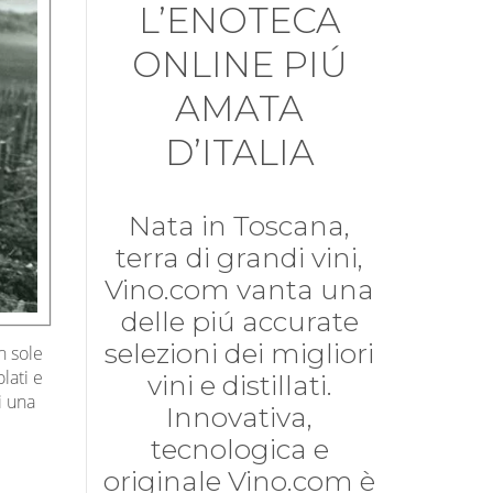
L’ENOTECA
ONLINE PIÚ
AMATA
D’ITALIA
Nata in Toscana,
terra di grandi vini,
Vino.com vanta una
delle piú accurate
selezioni dei migliori
n sole
lati e
vini e distillati.
i una
Innovativa,
tecnologica e
originale Vino.com è