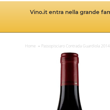
Vino.it entra nella grande fam
Passopisciaro Contrada Guardiola 2014 T
Home