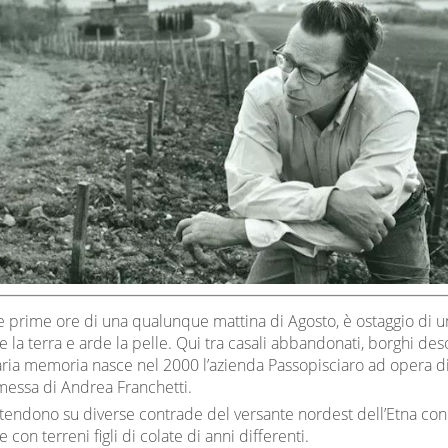
le prime ore di una qualunque mattina di Agosto, è ostaggio di u
 la terra e arde la pelle. Qui tra casali abbandonati, borghi deso
aria memoria nasce nel 2000 l’azienda Passopisciaro ad opera d
essa di Andrea Franchetti.
 estendono su diverse contrade del versante nordest dell’Etna con
e con terreni figli di colate di anni differenti.