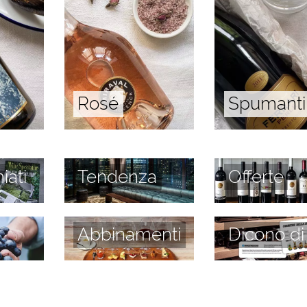
Rosé
Spumanti
iati
Tendenza
Offerte
Abbinamenti
Dicono di