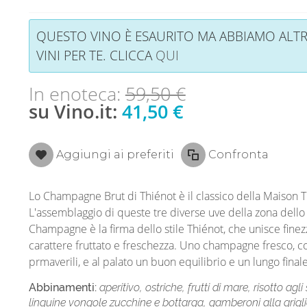
QUESTO VINO È ESAURITO MA ABBIAMO ALTR
VINI PER TE. CLICCA
QUI
In enoteca:
59,50 €
su Vino.it:
41,50 €
Aggiungi ai preferiti
Confronta
Lo Champagne Brut di Thiénot è il classico della Maison T
L'assemblaggio di queste tre diverse uve della zona dello
Champagne è la firma dello stile Thiénot, che unisce finez
carattere fruttato e freschezza. Uno champagne fresco, c
prmaverili, e al palato un buon equilibrio e un lungo finale
Abbinamenti:
aperitivo, ostriche, frutti di mare, risotto agl
linguine vongole zucchine e bottarga, gamberoni alla grigli