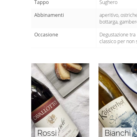
Tappo
Sughero
Abbinamenti
aperitivo, ostrich
bottarga, gamberon
Occasione
Degustazione tra
classico per non 
Rossi
Bianchi