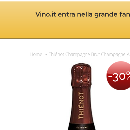
Vino.it entra nella grande fam
Thiénot Champagne Brut Champagne 
Home
-30