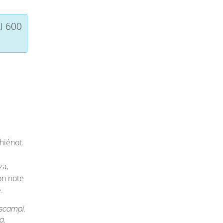
I 600
hiénot.
za,
on note
.
i scampi,
a,