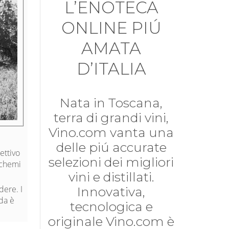
L’ENOTECA
ONLINE PIÚ
AMATA
D’ITALIA
Nata in Toscana,
terra di grandi vini,
Vino.com vanta una
delle piú accurate
ettivo
selezioni dei migliori
schemi
vini e distillati.
dere. I
Innovativa,
nda è
tecnologica e
originale Vino.com è