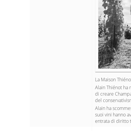
La Maison Thiénot
Alain Thiénot ha 
di creare Champag
del conservativis
Alain ha scommess
suoi vini hanno av
entrata di diritt