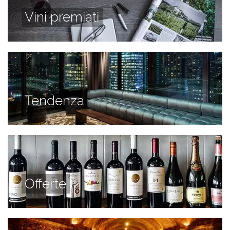
Vini premiati
Tendenza
Offerte