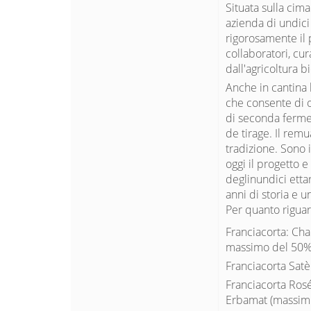
Situata sulla cima
azienda di undici
rigorosamente il p
collaboratori, cu
dall'agricoltura b
Anche in cantina l
che consente di ot
di seconda ferme
de tirage. Il remu
tradizione. Sono 
oggi il progetto 
deglinundici ettar
anni di storia e u
Per quanto riguar
Franciacorta: Cha
massimo del 50%,
Franciacorta Sat
Franciacorta Ros
Erbamat (massim