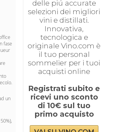
delle piú accurate
selezioni dei migliori
o
vini e distillati.
Innovativa,
tecnologica e
office
in fase
originale Vino.com è
queur
il tuo personal
sommelier per i tuoi
are
acquisti online
ento
secolo.
Registrati subito e
ricevi uno sconto
 ad un
di 10€ sul tuo
primo acquisto
 50%),
VAI SU VINO.COM