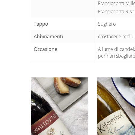
Franciacorta Mill
Franciacorta Riser
Tappo
Sughero
Abbinamenti
crostacei e mollu
Occasione
A lume di candel
per non sbagliar