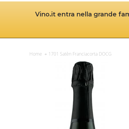
Vino.it entra nella grande fam
1701 Satèn Franciacorta DOCG
Home