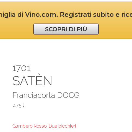
iglia di Vino.com. Registrati subito e ri
SCOPRI DI PIÙ
1701
SATÈN
Franciacorta DOCG
0.75 l
Gambero Rosso: Due bicchieri