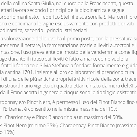
 della collina Santa Giulia, nel cuore della Franciacorta, questa
 ettari lavora secondo i principi della biodinamica e segue
roprio manifesto. Federico Stefini e sua sorella Silvia, con i lor
rano e concimano le vigne esclusivamente con prodotti derivati
iodinamica, secondo i principi steineriani.
a valorizzazione delle uve ha il primo posto, con la pressatura s
tenerne il nettare, la fermentazione grazie a lieviti autoctoni e 
ntazione, l'uso prevalente del mosto della vendemmia come li
age durante il riposo sui lieviti è fatto a mano, come vuole la
i fratelli federico e Silvia Stefania a fondare formalmente e guid
e la cantina 1701. Insieme ai loro collaboratori si prendono cura
i di una delle più antiche proprietà vitivinicole della zona, trec
no straordinario vigneto di quattro ettari cintato da mura del XI 
da il Franciacorta in generale cinque sono le tipologie esistenti:
rdonnay e/o Pinot Nero, è permesso l'uso del Pinot Bianco fino
 l’Erbamat è consentito nella misura massima del 10%
èn: Chardonnay e Pinot Bianco fino a un massimo del 50%.
é: Pinot Nero (minimo 35%), Chardonnay, Pinot Bianco (massimo
o 10%)