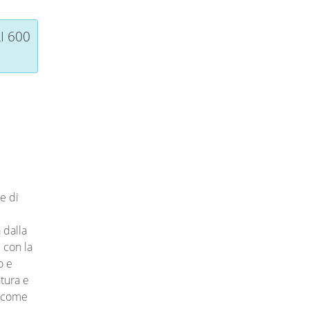
I 600
e di
 dalla
 con la
o e
atura e
, come