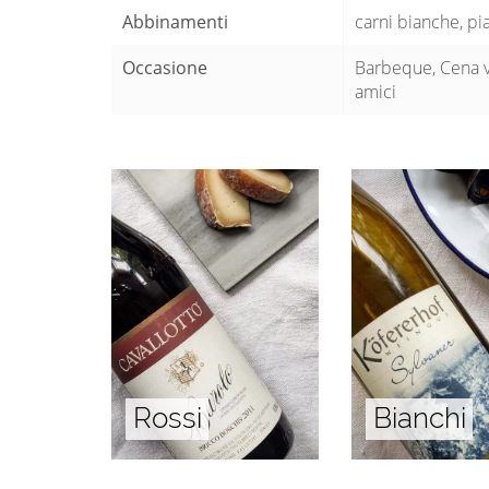
Abbinamenti
carni bianche, pia
Occasione
Barbeque, Cena ve
amici
Rossi
Bianchi