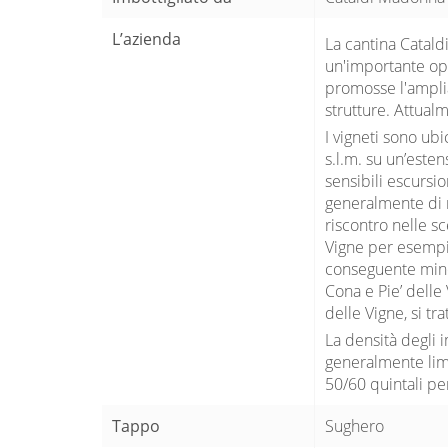
L’azienda
La cantina Catald
un'importante op
promosse l'amplia
strutture. Attual
I vigneti sono ubi
s.l.m. su un’esten
sensibili escursio
generalmente di 
riscontro nelle sc
Vigne per esempio
conseguente minor
Cona e Pie’ delle
delle Vigne, si tr
La densità degli i
generalmente limit
50/60 quintali pe
Tappo
Sughero