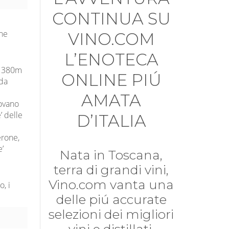
CONTINUA SU
 ne
VINO.COM
L’ENOTECA
 a 380m
ONLINE PIÚ
 da
AMATA
rovano
’ delle
D’ITALIA
erone,
e’
Nata in Toscana,
terra di grandi vini,
Vino.com vanta una
, i
delle piú accurate
selezioni dei migliori