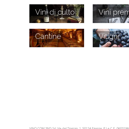
Vini di culto
Vini prem
Cantine
Vitigni
VINO.COM 3ND Srl, Via del Tiratoio, 1, 50124 Firenze, P.I e C.F. 060319