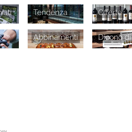
iati
Tendenza
Offerte
Abbinamenti
Dicono di
60484