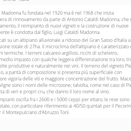
i Madonna fu fondata nel 1920 ma è nel 1968 che inizia
era di rinnovamento da parte di Antonio Cataldi Madonna, che
mento, il reimpianto di nuovi vigneti e la costruzione di nuove
mente è condotta dal figlio, Luigi Cataldi Madonna.
cati su un altipiano alluvionale a ridosso del Gran Sasso d’Italia
sione totale di 27ha. Il microclima dell’altipiano è caratterizzato
ni termiche. I terreni calcareo-argillosi, ricchi di scheletro,
medio impasto con qualche leggera differenziazione tra loro, t
elte produttive e naturalmente nei vini. Il terreno del vigneto Pie
, a parità di composizione si presenta più superficiale con
e vigoria delle viti e maggiore concentrazione del frutto. Mac
 Vigne sono i nomi delle microzone; talvolta, come nel caso di Pi
atta di veri e propri cru, che danno il loro nome al vino.
mpianti oscilla fra i 2600 e i 5000 ceppi per ettaro, le rese sono
ate, con particolare riferimento ai 40/50 quintali per il Pecorino
r il Montepulciano d’Abruzzo Tonì.