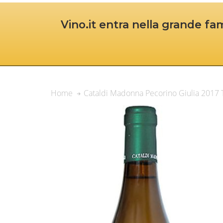
Vino.it entra nella grande fam
Cataldi Madonna Pecorino Giulia 2017 
Home