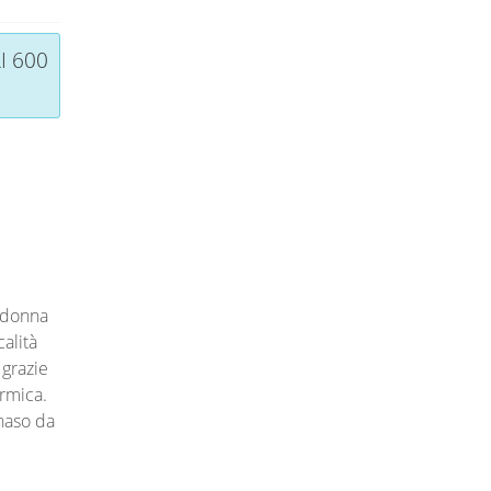
I 600
adonna
alità
grazie
ermica.
 naso da