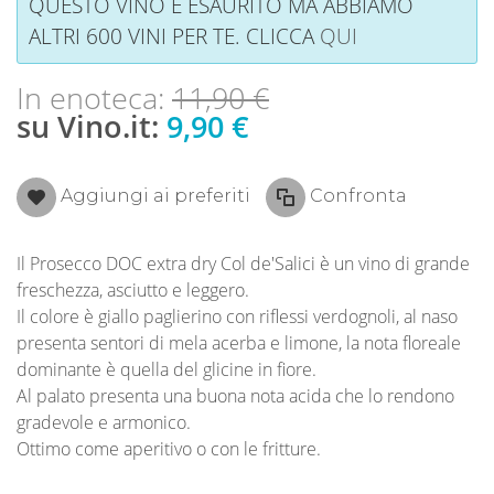
QUESTO VINO È ESAURITO MA ABBIAMO
ALTRI 600 VINI PER TE. CLICCA
QUI
In enoteca:
11,90 €
su Vino.it:
9,90 €
Aggiungi ai preferiti
Confronta
Il Prosecco DOC extra dry Col de'Salici è un vino di grande
freschezza, asciutto e leggero.
Il colore è giallo paglierino con riflessi verdognoli, al naso
presenta sentori di mela acerba e limone, la nota floreale
dominante è quella del glicine in fiore.
Al palato presenta una buona nota acida che lo rendono
gradevole e armonico.
Ottimo come aperitivo o con le fritture.