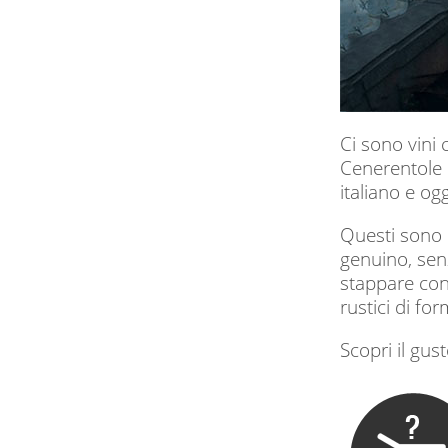
Ci sono vini 
Cenerentole d
italiano e og
Questi sono pe
genuino, sen
stappare con 
rustici di fo
Scopri il gus