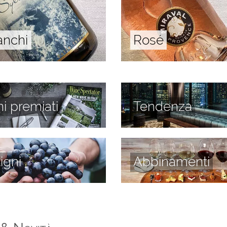
anchi
Rosé
ni premiati
Tendenza
tigni
Abbinamenti