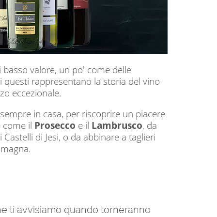
i basso valore, un po' come delle
i questi rappresentano la storia del vino
zzo eccezionale.
ere sempre in casa, per riscoprire un piacere
e come il
Prosecco
e il
Lambrusco
, da
Castelli di Jesi, o da abbinare a taglieri
Romagna.
 che ti avvisiamo quando torneranno