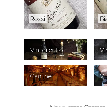
Rossi
Bi
Vini di culto
Vi
Cantine
Vi