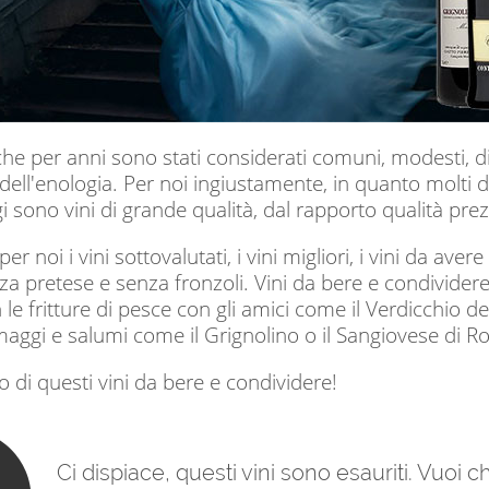
che per anni sono stati considerati comuni, modesti, d
ell'enologia. Per noi ingiustamente, in quanto molti d
gi sono vini di grande qualità, dal rapporto qualità pre
r noi i vini sottovalutati, i vini migliori, i vini da av
za pretese e senza fronzoli. Vini da bere e condivider
le fritture di pesce con gli amici come il Verdicchio dei 
rmaggi e salumi come il Grignolino o il Sangiovese di 
to di questi vini da bere e condividere!
Ci dispiace, questi vini sono esauriti. Vuoi