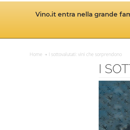
Vino.it entra nella grande fam
I sottovalutati: vini che sorprendono
Home
I SO