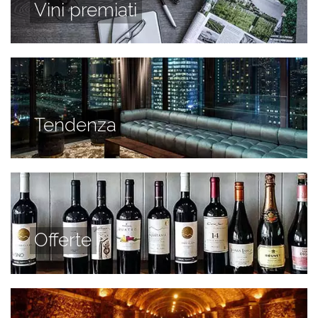
Vini premiati
Tendenza
Offerte