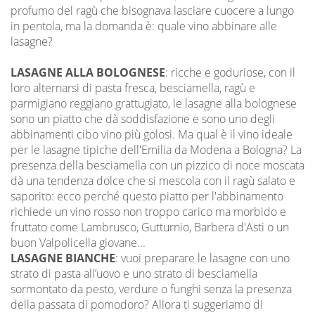
profumo del ragù che bisognava lasciare cuocere a lungo
in pentola, ma la domanda è: quale vino abbinare alle
lasagne?
LASAGNE ALLA BOLOGNESE
: ricche e goduriose, con il
loro alternarsi di pasta fresca, besciamella, ragù e
parmigiano reggiano grattugiato, le lasagne alla bolognese
sono un piatto che dà soddisfazione e sono uno degli
abbinamenti cibo vino più golosi. Ma qual è il vino ideale
per le lasagne tipiche dell'Emilia da Modena a Bologna? La
presenza della besciamella con un pizzico di noce moscata
dà una tendenza dolce che si mescola con il ragù salato e
saporito: ecco perché questo piatto per l'abbinamento
richiede un vino rosso non troppo carico ma morbido e
fruttato come Lambrusco, Gutturnio, Barbera d'Asti o un
buon Valpolicella giovane...
LASAGNE BIANCHE
: vuoi preparare le lasagne con uno
strato di pasta all’uovo e uno strato di besciamella
sormontato da pesto, verdure o funghi senza la presenza
della passata di pomodoro? Allora ti suggeriamo di