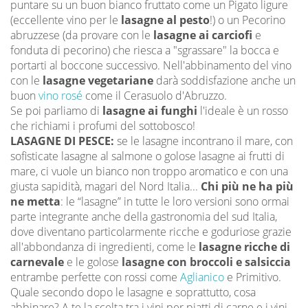
puntare su un buon bianco fruttato come un Pigato ligure
(eccellente vino per le
lasagne al pesto
!) o un Pecorino
abruzzese (da provare con le
lasagne ai carciofi
e
fonduta di pecorino) che riesca a "sgrassare" la bocca e
portarti al boccone successivo. Nell'abbinamento del vino
con le
lasagne vegetariane
darà soddisfazione anche un
buon
vino rosé
come il Cerasuolo d'Abruzzo.
Se poi parliamo di
lasagne ai funghi
l'ideale è un rosso
che richiami i profumi del sottobosco!
LASAGNE DI PESCE:
se le lasagne incontrano il mare, con
sofisticate lasagne al salmone o golose lasagne ai frutti di
mare, ci vuole un bianco non troppo aromatico e con una
giusta sapidità, magari del Nord Italia...
Chi più ne ha più
ne metta
: le “lasagne” in tutte le loro versioni sono ormai
parte integrante anche della gastronomia del sud Italia,
dove diventano particolarmente ricche e goduriose grazie
all'abbondanza di ingredienti, come le
lasagne ricche di
carnevale
e le golose
lasagne con broccoli e salsiccia
entrambe perfette con rossi come
Aglianico
e Primitivo.
Quale secondo dopo le lasagne e soprattutto, cosa
abbinare? A te la scelta tra i vini per piatti di carne e i vini