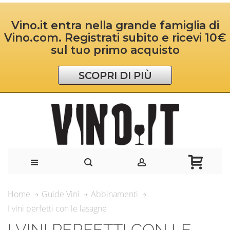
Vino.it entra nella grande famiglia di
Vino.com. Registrati subito e ricevi 10€
sul tuo primo acquisto
SCOPRI DI PIÙ
Home
Guide Vini
Abbinamenti
I vini perfetti con le lasagne
I VINI PERFETTI CON LE