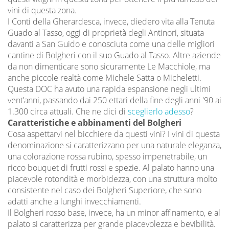
vini di questa zona.
I Conti della Gherardesca, invece, diedero vita alla Tenuta
Guado al Tasso, oggi di proprietà degli Antinori, situata
davanti a San Guido e conosciuta come una delle migliori
cantine di Bolgheri con il suo Guado al Tasso. Altre aziende
da non dimenticare sono sicuramente Le Macchiole, ma
anche piccole realtà come Michele Satta o Micheletti.
Questa DOC ha avuto una rapida espansione negli ultimi
vent’anni, passando dai 250 ettari della fine degli anni '90 ai
1.300 circa attuali. Che ne dici di
sceglierlo adesso
?
Caratteristiche e abbinamenti del Bolgheri
Cosa aspettarvi nel bicchiere da questi vini? I vini di questa
denominazione si caratterizzano per una naturale eleganza,
una colorazione rossa rubino, spesso impenetrabile, un
ricco bouquet di frutti rossi e spezie. Al palato hanno una
piacevole rotondità e morbidezza, con una struttura molto
consistente nel caso dei Bolgheri Superiore, che sono
adatti anche a lunghi invecchiamenti.
Il Bolgheri rosso base, invece, ha un minor affinamento, e al
palato si caratterizza per grande piacevolezza e bevibilità.