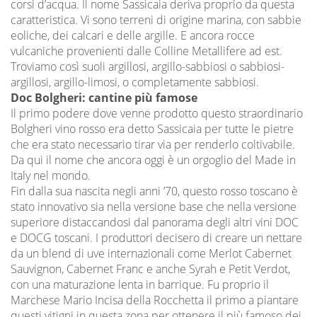
corsi d’acqua. Il nome Sassicaia deriva proprio da questa
caratteristica. Vi sono terreni di origine marina, con sabbie
eoliche, dei calcari e delle argille. E ancora rocce
vulcaniche provenienti dalle Colline Metallifere ad est.
Troviamo così suoli argillosi, argillo-sabbiosi o sabbiosi-
argillosi, argillo-limosi, o completamente sabbiosi.
Doc Bolgheri: cantine più famose
Il primo podere dove venne prodotto questo straordinario
Bolgheri vino rosso era detto Sassicaia per tutte le pietre
che era stato necessario tirar via per renderlo coltivabile.
Da qui il nome che ancora oggi è un orgoglio del Made in
Italy nel mondo.
Fin dalla sua nascita negli anni ’70, questo rosso toscano è
stato innovativo sia nella versione base che nella versione
superiore distaccandosi dal panorama degli altri vini DOC
e DOCG toscani. I produttori decisero di creare un nettare
da un blend di uve internazionali come Merlot Cabernet
Sauvignon, Cabernet Franc e anche Syrah e Petit Verdot,
con una maturazione lenta in barrique. Fu proprio il
Marchese Mario Incisa della Rocchetta il primo a piantare
questi vitigni in questa zona per ottenere il più famoso dei