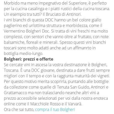
Morbido ma meno impegnativo del Superiore, è perfetto
per la cucina casalinga e i piatti rustici della cucina toscana.
Un esempio tra tutti? Il Bruciato di Antinori.
I vini bianchi di questa DOC hanno un bel colore giallo
paglierino ed un’ottima struttura e morbidezza, come il
Vermentino Bolgheri Doc. Si tratta di vini freschi ma molto
complessi, con sentori che vanno oltre al fruttato, con note
balsamiche, floreali e minerali. Spesso questi vini bianchi
toscani sono molto adatti anche ad un affimanrto in
bottiglia medio-lungo.
Bolgheri: prezzi e offerte
Se cercate vini in ascesa la vostra destinazione è Bolgheri,
Toscana. È una DOC giovane, destinata a dare frutti sempre
migliori con il tempo e con la raggiunta maturità dei vigneti.
Per questo motivo merita scoprirla, puntando alle bottiglie
da collezione come quelle di Tenuta San Guido, Antinori e
Grattamacco ma non tralasciando neanche altri vini a
prezzo accessibile selezionati per voi dalla nostra enoteca
online come il Macchiole Rosso e il Varvarà.
Ora che sai tutto,
compra il tuo Bolgheri