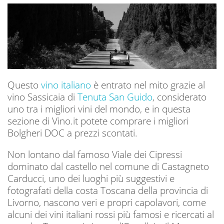
Questo
vino italiano
è entrato nel mito grazie al
vino Sassicaia di
Tenuta San Guido
, considerato
uno tra i migliori vini del mondo, e in questa
sezione di Vino.it potete comprare i migliori
Bolgheri DOC a prezzi scontati.
Non lontano dal famoso Viale dei Cipressi
dominato dal castello nel comune di Castagneto
Carducci, uno dei luoghi più suggestivi e
fotografati della costa Toscana della provincia di
Livorno, nascono veri e propri capolavori, come
alcuni dei vini italiani rossi più famosi e ricercati al