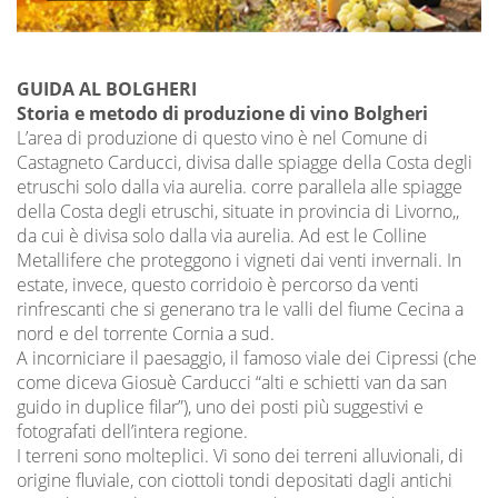
GUIDA AL BOLGHERI
Storia e metodo di produzione di vino Bolgheri
L’area di produzione di questo vino è nel Comune di
Castagneto Carducci, divisa dalle spiagge della Costa degli
etruschi solo dalla via aurelia. corre parallela alle spiagge
della Costa degli etruschi, situate in provincia di Livorno,,
da cui è divisa solo dalla via aurelia. Ad est le Colline
Metallifere che proteggono i vigneti dai venti invernali. In
estate, invece, questo corridoio è percorso da venti
rinfrescanti che si generano tra le valli del fiume Cecina a
nord e del torrente Cornia a sud.
A incorniciare il paesaggio, il famoso viale dei Cipressi (che
come diceva Giosuè Carducci “alti e schietti van da san
guido in duplice filar”), uno dei posti più suggestivi e
fotografati dell’intera regione.
I terreni sono molteplici. Vi sono dei terreni alluvionali, di
origine fluviale, con ciottoli tondi depositati dagli antichi