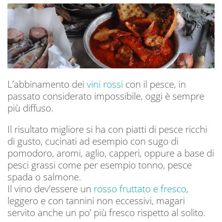
L’abbinamento dei
vini rossi
con il pesce, in
passato considerato impossibile, oggi è sempre
più diffuso.
Il risultato migliore si ha con piatti di pesce ricchi
di gusto, cucinati ad esempio con sugo di
pomodoro, aromi, aglio, capperi, oppure a base di
pesci grassi come per esempio tonno, pesce
spada o salmone.
Il vino dev’essere un
rosso fruttato e fresco
,
leggero e con tannini non eccessivi, magari
servito anche un po’ più fresco rispetto al solito.